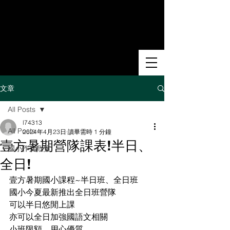
文章
All Posts
l74313
All Posts
2024年4月23日
讀畢需時 1 分鐘
壹方暑期營隊課表!半日、
國小作文欣賞
全日!
壹方暑期國小課程~半日班、全日班
國小今夏最新推出全日班營隊
可以半日悠閒上課
亦可以全日加強國語文相關
小班限額、用心優質