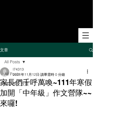
文章
All Posts
l74313
All Posts
2021年11月12日
讀畢需時 0 分鐘
家長們千呼萬喚~111年寒假
國小作文欣賞
加開「中年級」作文營隊~~
來囉!